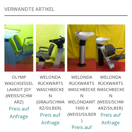
VERWANDTE ARTIKEL
OLYMP
WELONDA
WELONDA
WELONDA
WASCHSESSEL
RÜCKWÄRTS
RÜCKWÄRTS
RÜCKWÄRTS
LAVASIT JOY
WASCHBECKE
WASCHBECKE
WASCHBECKE
(WEISS/SCHWA
N
N
N
RZ)
(GRAU/SCHWA
WELONDAMT
(WEISS/SCHWA
Preis auf
RZ/SILBER)
1000 K
RZ/SILBER)
Preis auf
(WEISS/SILBER)
Preis auf
Anfrage
Anfrage
Anfrage
Preis auf