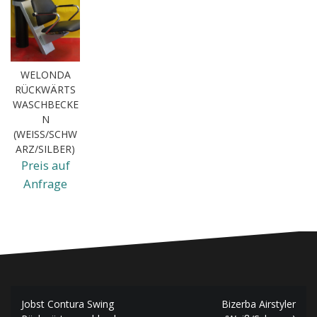
WELONDA
RÜCKWÄRTS
WASCHBECKE
N
(WEISS/SCHWA
RZ/SILBER)
Preis auf
Anfrage
Beitragsnavigation
Jobst Contura Swing
Bizerba Airstyler