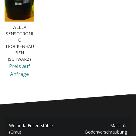
WELLA
SENSOTRONI
C
TROCKENHAU
BEN
(SCHWARZ)
Preis auf
Anfrage
Beitragsnavigation
Welonda Friseurstühle
Mast für
(Grau)
Bodenverschraubung