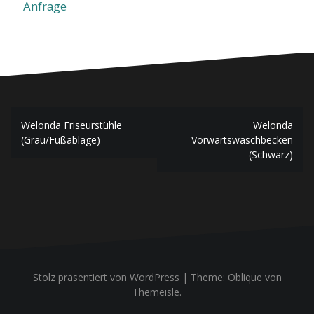
Anfrage
Beitragsnavigation
Welonda Friseurstühle
Welonda
(Grau/Fußablage)
Vorwärtswaschbecken
(Schwarz)
Stolz präsentiert von WordPress
|
Theme:
Oblique
von
Themeisle.